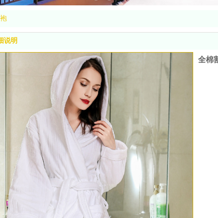
袍
细说明
全棉