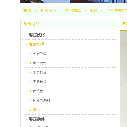
首页
>>
所有商品
>>
客房布草
>>
浴袍
>>
全棉割绒浴
所有商品
详
客房洗浴
客房布草
客房巾类
床上套件
客房枕芯
客房被芯
保护垫
床尾巾系列
浴袍
客房杂件