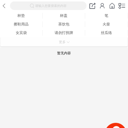
请输入您要搜索的内容
杯垫
杯盖
笔
擦鞋用品
茶饮包
火柴
女宾袋
请勿打扰牌
丝瓜络
洗衣袋
鞋拔
浴帽
更多
针线包
纸杯
指甲锉
暂无内容